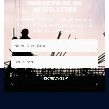
INSCREVA-SE NA
NEWSLETTER
Cadastre-se em nossa newsletter para
receber informações atualizadas, notícias,
insights ou promoções.
INSCREVA-SE