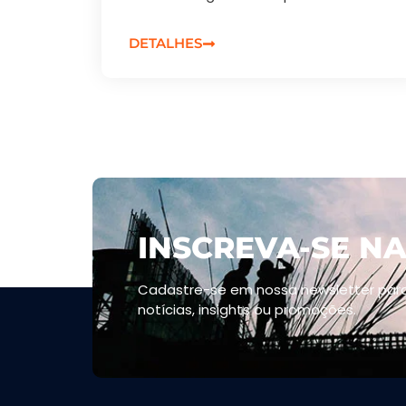
DETALHES
INSCREVA-SE N
Cadastre-se em nossa newsletter para
notícias, insights ou promoções.