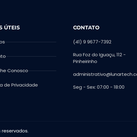
S ÚTEIS
CONTATO
ços
(41) 9 9677-7392
Rua Foz do Iguaçu, 112 -
ato
Pinheirinho
lhe Conosco
administrativo@lunartech.c
ca de Privacidade
Seg - Sex: 07:00 - 18:00
s reservados.