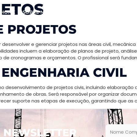
JETOS
HOME
SOBRE NÓS
SERVIÇOS
FAQ
CONTATO
E PROJETOS
 desenvolver e gerenciar projetos nas áreas civil, mecânica
ilidades incluem a elaboração de planos de projeto, anális
 de cronogramas e orçamentos. O profissional será fundame
 ENGENHARIA CIVIL
no desenvolvimento de projetos civis, incluindo elaboraçã
anhamento de obras. Será responsável por organizar docum
ecer suporte nas etapas de execução, garantindo que as o
A NEWSLETTER