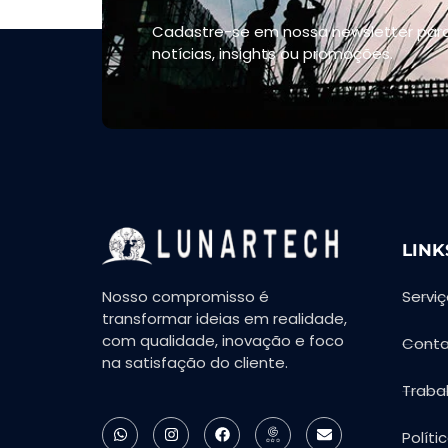
Cadastre-se em nossa newsletter para
notícias, insights ou promoções.
LINK
Nosso compromisso é
Servi
transformar ideias em realidade,
com qualidade, inovação e foco
Cont
na satisfação do cliente.
Traba
Políti