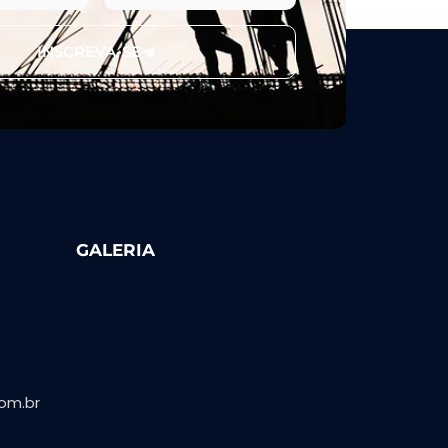
INSCREVA-SE
GALERIA
om.br