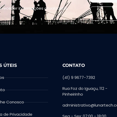
 receber informações atualizadas,
S ÚTEIS
CONTATO
ços
(41) 9 9677-7392
Rua Foz do Iguaçu, 112 -
ato
Pinheirinho
lhe Conosco
administrativo@lunartech.c
ca de Privacidade
Seg - Sex: 07:00 - 18:00